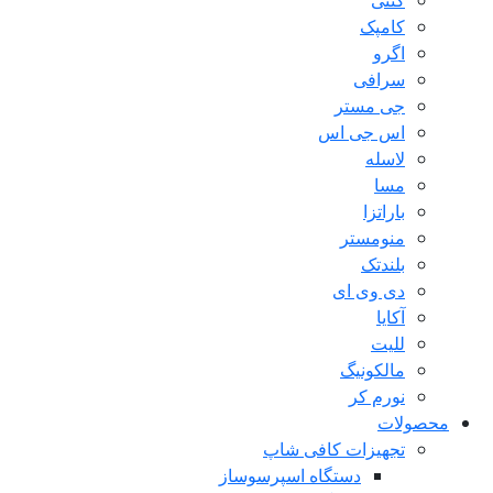
کنتی
کامپک
اگرو
سرافی
جی مستر
اس جی اس
لاسله
مسا
باراتزا
منومستر
بلندتک
دی وی ای
آکایا
للیت
مالکونیگ
نورم کر
محصولات
تجهیزات کافی شاپ
دستگاه اسپرسوساز