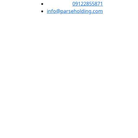
09122855871
info@parseholding.com