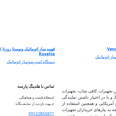
Ven
Rosetta
ز اتوماتیک
دستگاه اسپرسوساز اتوماتیک
تماس با هلدینگ پارسه
وش تجهیزات کافی شاپ، تجهیزات
رستوران و تجهیزات آشپزخانه صنعتی از سال 2010 و با در اختیار داشتن نمایندگی
استعلام قیمت و هماهنگی
معتبر اروپایی و آمریکایی و همچنین استفاده از
جــهت بازدیـد از نمایشــگاه:
ه نیازهای خریداران تجهیزات
09122855871
 یکی از معتبرترین و موفق‌ترین