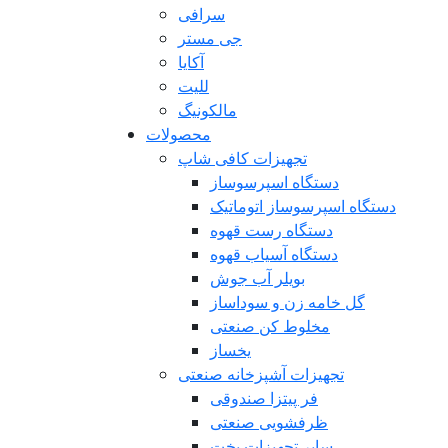
سرافی
جی مستر
آکایا
للیت
مالکونیگ
محصولات
تجهیزات کافی شاپ
دستگاه اسپرسوساز
دستگاه اسپرسوساز اتوماتیک
دستگاه رست قهوه
دستگاه آسیاب قهوه
بویلر آب جوش
گل خامه زن و سوداساز
مخلوط کن صنعتی
یخساز
تجهیزات آشپزخانه صنعتی
فر پیتزا صندوقی
ظرفشویی صنعتی
سایر تجهیزات پخت