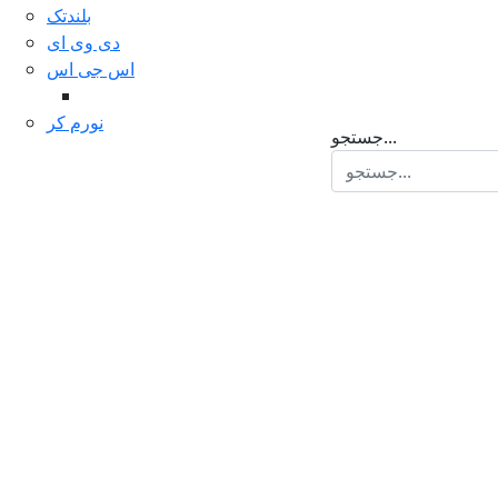
بلندتک
دی وی ای
اس جی اس
نورم کر
جستجو...